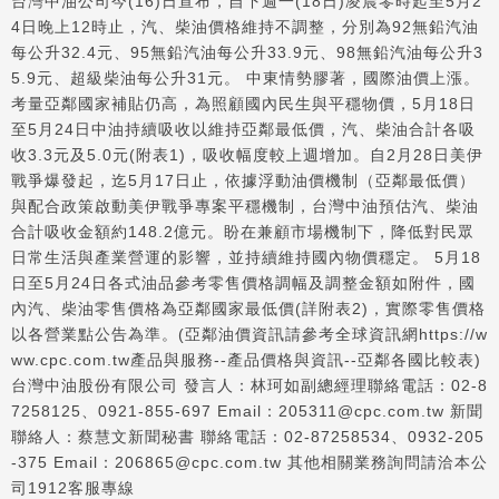
台灣中油公司今(16)日宣布，自下週一(18日)凌晨零時起至5月2
4日晚上12時止，汽、柴油價格維持不調整，分別為92無鉛汽油
每公升32.4元、95無鉛汽油每公升33.9元、98無鉛汽油每公升3
5.9元、超級柴油每公升31元。 中東情勢膠著，國際油價上漲。
考量亞鄰國家補貼仍高，為照顧國內民生與平穩物價，5月18日
至5月24日中油持續吸收以維持亞鄰最低價，汽、柴油合計各吸
收3.3元及5.0元(附表1)，吸收幅度較上週增加。自2月28日美伊
戰爭爆發起，迄5月17日止，依據浮動油價機制（亞鄰最低價）
與配合政策啟動美伊戰爭專案平穩機制，台灣中油預估汽、柴油
合計吸收金額約148.2億元。盼在兼顧市場機制下，降低對民眾
日常生活與產業營運的影響，並持續維持國內物價穩定。 5月18
日至5月24日各式油品參考零售價格調幅及調整金額如附件，國
內汽、柴油零售價格為亞鄰國家最低價(詳附表2)，實際零售價格
以各營業點公告為準。(亞鄰油價資訊請參考全球資訊網https://w
ww.cpc.com.tw產品與服務--產品價格與資訊--亞鄰各國比較表)
台灣中油股份有限公司 發言人：林珂如副總經理聯絡電話：02-8
7258125、0921-855-697 Email：205311@cpc.com.tw 新聞
聯絡人：蔡慧文新聞秘書 聯絡電話：02-87258534、0932-205
-375 Email：206865@cpc.com.tw 其他相關業務詢問請洽本公
司1912客服專線