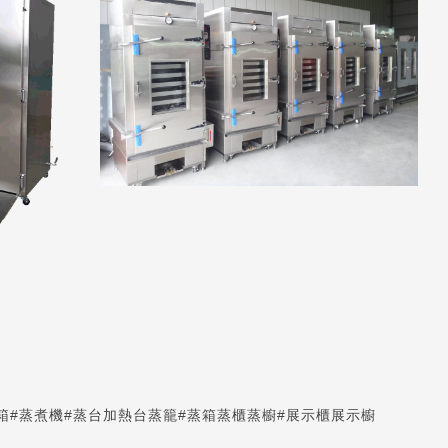
箱
#蒸煮機
#蒸台加熱台蒸籠
#蒸箱蒸櫃蒸櫥
#展示櫃展示櫥