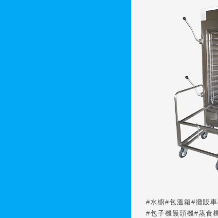
#水櫥
#包溫箱
#攤販車
#包子機饅頭機
#蒸食