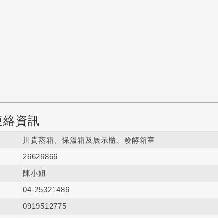
連絡資訊
川貴蒸箱、保溫箱及展示櫃、發酵箱室
26626866
陳小姐
04-2
5
3
2
1486
0919512775