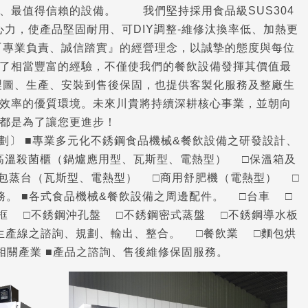
、最值得信賴的設備。 我們堅持採用食品級SUS304
力，使產品堅固耐用、可DIY調整-維修汰換率低、加熱更
專業負責、誠信踏實』的經營理念，以誠摯的態度與每位
了相當豐富的經驗，不僅使我們的餐飲設備發揮其價值最
圖、生產、安裝到售後保固，也提供客製化服務及整廠生
效率的優質環境。未來川貴將持續深耕核心事業，並朝向
都是為了讓您更進步！
劃〕 ■專業多元化不銹鋼食品機械&餐飲設備之研發設計、
□高溫殺菌櫃（鍋爐應用型、瓦斯型、電熱型） □保溫箱及
包蒸台（瓦斯型、電熱型） □商用舒肥機（電熱型） □
務。 ■各式食品機械&餐飲設備之周邊配件。 □台車 □
框 □不銹鋼沖孔盤 □不銹鋼密式蒸盤 □不銹鋼導水板
生產線之諮詢、規劃、輸出、整合。 □餐飲業 □麵包烘
相關產業 ■產品之諮詢、售後維修保固服務。