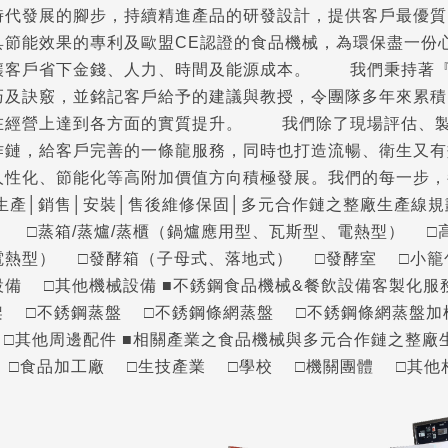
時代發展的腳步，持續精進產品的研發設計，提供客戶最優質
節能效果的專利及歐盟CE認證的食品機械，為環保盡一份心
讓客戶省下金錢、人力、時間及能源成本。 我們秉持著『
巧及訣竅，並銘記客戶給予的建議與教授，令團隊多年來累積
在經營上達到各方面的實質提升。 我們除了現場評估、製
作鏈，給客戶完善的一條龍服務，同時也打造流暢、衛生又有
人性化、節能化等高附加價值方向積極發展。我們的每一步，
生產│銷售│安裝│售後維修保固│多元合作鏈之整廠生產線規
。 □蒸箱/蒸爐/蒸櫃（鍋爐應用型、瓦斯型、電熱型） 
電熱型） □發酵箱（子母式、落地式） □發酵室 □小籠
備 □其他機械設備 ■不銹鋼食品機械&餐飲設備客製化服
架 □不銹鋼蒸盤 □不銹鋼條網蒸盤 □不銹鋼條網蒸盤加
□其他周邊配件 ■相關產業之食品機械與多元合作鏈之整廠
 □食品加工廠 □生技產業 □學校 □機關團體 □其他