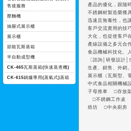
產品的優化，跟隨
售後服務
不銹鋼材製造榮獲具
壓麵機
迅速且無毒性，也
抽屜式展示櫃
客戶交流實用的技
大化，也促使客戶
展示櫃
產線設備之多元合
節能瓦斯蒸箱
食品機械科技化、
半自動成型機
〔諮詢│研發設計│
CK-465瓦斯蒸箱(快速蒸煮機)
生產、銷售、外銷
展示櫃（瓦斯型、
CK-615鍋爐專用(蒸氣式)蒸箱
中式食品相關機械設
子母推車 □存放
□不銹鋼工作桌 
焙坊 □中央廚房