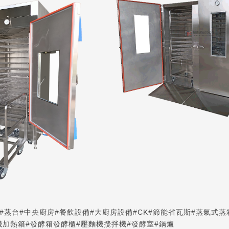
#蒸台
#中央廚房
#餐飲設備
#大廚房設備
#CK
#節能省瓦斯
#蒸氣式蒸
機加熱箱
#發酵箱發酵櫃
#壓麵機攪拌機
#發酵室
#鍋爐