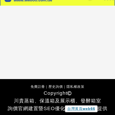
免費註冊
｜
歷史詢價
｜
隱私權政策
Copyright
川貴蒸箱、保溫箱及展示櫃、發酵箱室
詢價官網建置暨SEO優化
提供
台灣黃頁web66