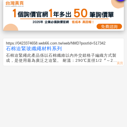
https://0423374658.web66.com.tw/web/NMD?postId=517342
石棉迫緊玻纖繩材料系列
石棉迫緊繩 此產品係以石棉纖維以內外交錯格子編織方式製
成，是使用最為廣泛之迫緊。 耐溫：290℃ 直徑1/2〞～2〞
長度10 M～200 M 玻璃迫緊繩-- 此產品乃採用