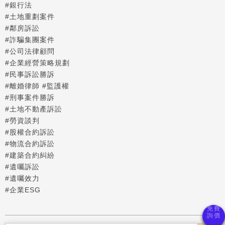
#銀行法
#土地重劃案件
#鄰房訴訟
#詐騙集團案件
#公司法律顧問
#企業經營策略規劃
#民事訴訟勝訴
#離婚律師 #監護權
#刑事案件勝訴
#土地不動產訴訟
#勞資談判
#股權合約訴訟
#物流合約訴訟
#建築合約糾紛
#遺囑訴訟
#遺囑效力
#企業ESG